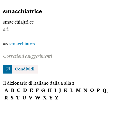
smacchiatrice
ṣmac
|
chia
|
trì
|
ce
s.f.
=>
smacchiatore
.
Correzioni e suggerimenti
Condividi
Il dizionario di italiano dalla a alla z
A
B
C
D
E
F
G
H
I
J
K
L
M
N
O
P
Q
R
S
T
U
V
W
X
Y
Z