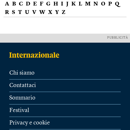
A
B
C
D
E
F
G
H
I
J
K
L
M
N
O
P
Q
R
S
T
U
V
W
X
Y
Z
PUBBLICITÀ
Chi siamo
Contattaci
Sommario
Festival
Privacy e cookie