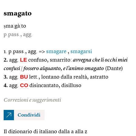
smagato
ṣma
|
gà
|
to
p.pass., agg.
1. p.pass., agg. =>
smagare
,
smagarsi
2.
LE
agg.
confuso, smarrito:
avvegna che li occhi miei
confusi
|
fossero alquanto, e l’animo smagato
(Dante)
3.
BU
agg.
lett., lontano dalla realtà, astratto
4.
CO
agg.
disincantato, disilluso
Correzioni e suggerimenti
Condividi
Il dizionario di italiano dalla a alla z