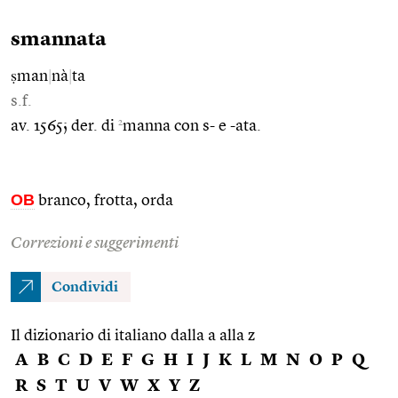
smannata
ṣman
|
nà
|
ta
s.f.
2
av. 1565; der. di
manna con s- e -ata.
OB
branco, frotta, orda
Correzioni e suggerimenti
Condividi
Il dizionario di italiano dalla a alla z
A
B
C
D
E
F
G
H
I
J
K
L
M
N
O
P
Q
R
S
T
U
V
W
X
Y
Z