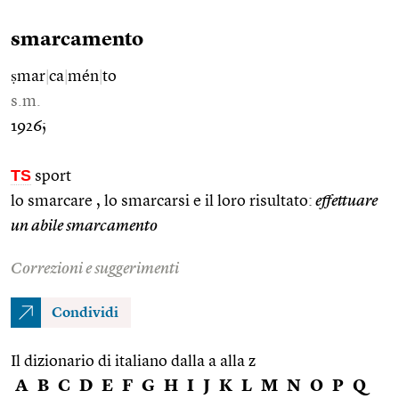
smarcamento
ṣmar
|
ca
|
mén
|
to
s.m.
1926;
TS
sport
lo smarcare , lo smarcarsi e il loro risultato:
effettuare
un abile smarcamento
Correzioni e suggerimenti
Condividi
Il dizionario di italiano dalla a alla z
A
B
C
D
E
F
G
H
I
J
K
L
M
N
O
P
Q