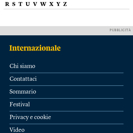
R
S
T
U
V
W
X
Y
Z
PUBBLICITÀ
Chi siamo
Contattaci
Sommario
Festival
Privacy e cookie
Video