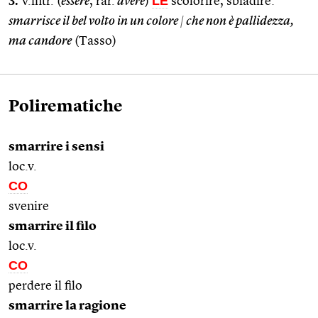
3.
LE
v.intr. (
essere
, rar.
avere
)
scolorire, sbiadire:
smarrisce il bel volto in un colore
|
che non è pallidezza,
ma candore
(Tasso)
Polirematiche
smarrire i sensi
loc.v.
CO
svenire
smarrire il filo
loc.v.
CO
perdere il filo
smarrire la ragione