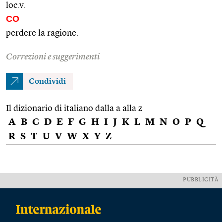
loc.v.
CO
perdere la ragione.
Correzioni e suggerimenti
Condividi
Il dizionario di italiano dalla a alla z
A
B
C
D
E
F
G
H
I
J
K
L
M
N
O
P
Q
R
S
T
U
V
W
X
Y
Z
PUBBLICITÀ