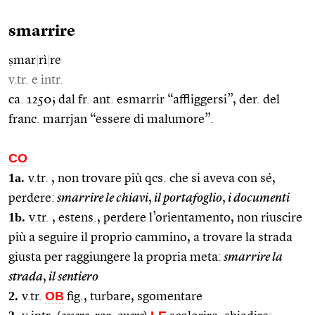
smarrire
ṣmar
|
rì
|
re
v.tr. e intr.
ca. 1250; dal fr. ant. esmarrir “affliggersi”, der. del
franc. marrjan “essere di malumore”.
CO
1a.
v.tr. , non trovare più qcs. che si aveva con sé,
perdere:
smarrire le chiavi
,
il portafoglio
,
i documenti
1b.
v.tr. , estens., perdere l’orientamento, non riuscire
più a seguire il proprio cammino, a trovare la strada
giusta per raggiungere la propria meta:
smarrire la
strada
,
il sentiero
2.
OB
v.tr.
fig., turbare, sgomentare