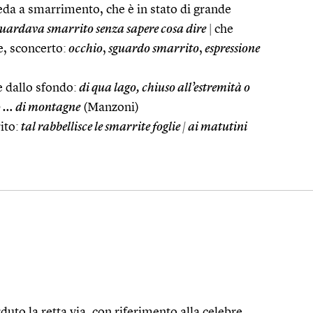
reda a smarrimento, che è in stato di grande
guardava smarrito senza sapere cosa dire
|
che
, sconcerto:
occhio
,
sguardo smarrito
,
espressione
e dallo sfondo:
di qua lago, chiuso all’estremità o
o … di montagne
(Manzoni)
ito:
tal rabbellisce le smarrite foglie
|
ai matutini
uto la retta via, con riferimento alla celebre