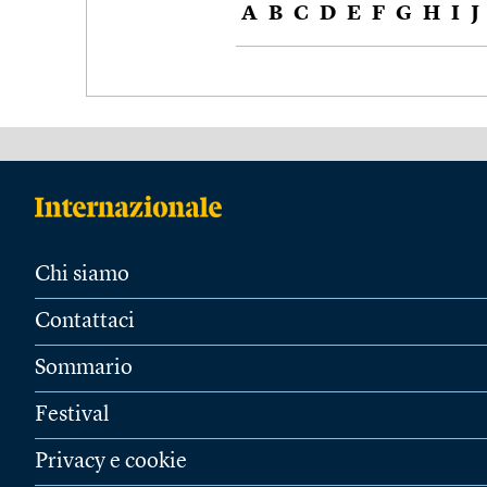
A
B
C
D
E
F
G
H
I
J
Chi siamo
Contattaci
Sommario
Festival
Privacy e cookie