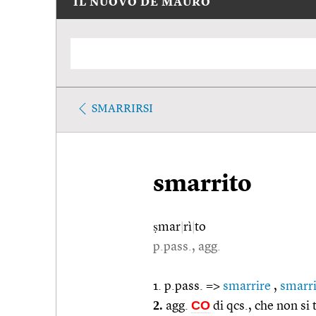
IL NUOVO DE MAURO
SMARRIRSI
smarrito
ṣmar
|
rì
|
to
p.pass., agg.
1. p.pass. =>
smarrire
,
smarri
2.
CO
agg.
di qcs., che non si 