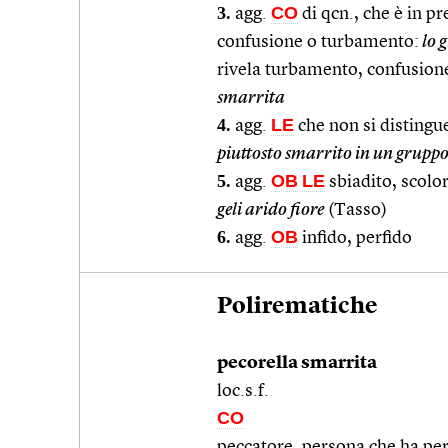
3.
CO
agg.
di qcn., che è in p
confusione o turbamento:
lo 
rivela turbamento, confusione
smarrita
4.
LE
agg.
che non si distingu
piuttosto smarrito in un grupp
5.
OB
LE
agg.
sbiadito, scolor
geli arido fiore
(Tasso)
6.
OB
agg.
infido, perfido
Polirematiche
pecorella smarrita
loc.s.f.
CO
peccatore, persona che ha perd