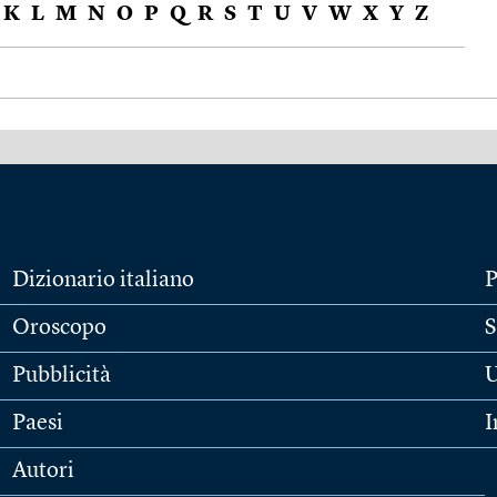
K
L
M
N
O
P
Q
R
S
T
U
V
W
X
Y
Z
Dizionario italiano
P
Oroscopo
S
Pubblicità
U
Paesi
I
Autori