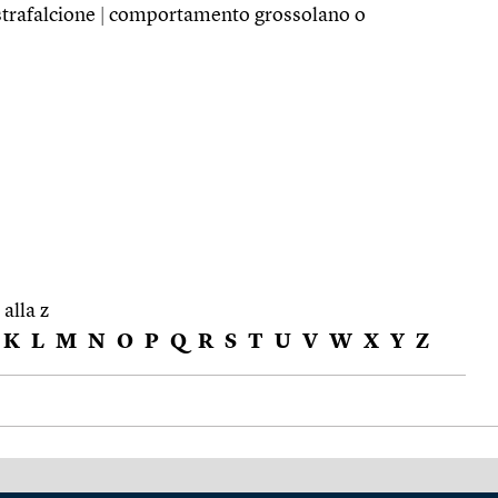
strafalcione
|
comportamento grossolano o
 alla z
K
L
M
N
O
P
Q
R
S
T
U
V
W
X
Y
Z