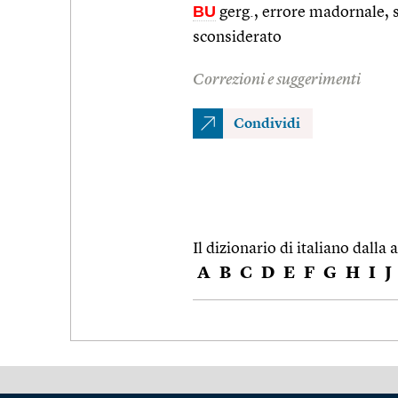
BU
gerg., errore madornale, 
sconsiderato
Correzioni e suggerimenti
Condividi
Il dizionario di italiano dalla a
A
B
C
D
E
F
G
H
I
J