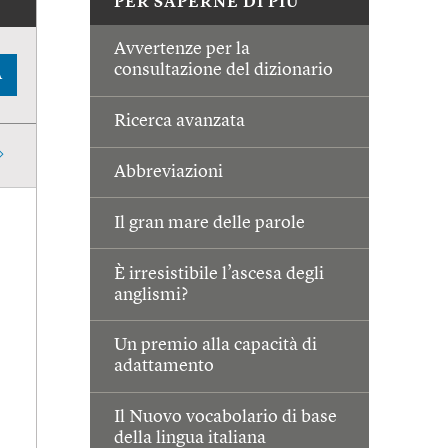
PER SAPERNE DI PIÙ
Avvertenze per la
consultazione del dizionario
A
Ricerca avanzata
Abbreviazioni
Il gran mare delle parole
È irresistibile l’ascesa degli
anglismi?
Un premio alla capacità di
adattamento
Il Nuovo vocabolario di base
della lingua italiana