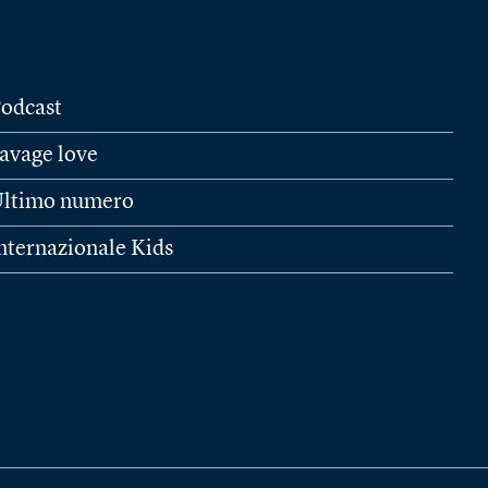
odcast
avage love
ltimo numero
nternazionale Kids