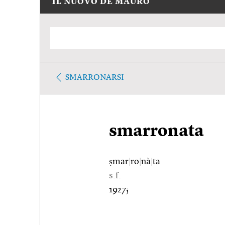
IL NUOVO DE MAURO
SMARRONARSI
smarronata
ṣmar
|
ro
|
nà
|
ta
s.f.
1927;