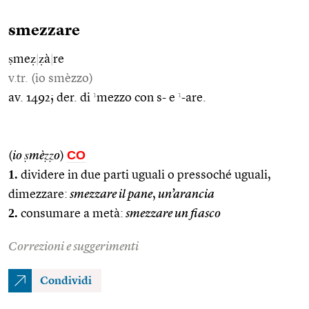
smezzare
ṣmeẓ
|
ẓà
|
re
v.tr. (io smèzzo)
1
1
av. 1492; der. di
mezzo con s- e
-are.
CO
(
io ṣmèẓẓo
)
1.
dividere in due parti uguali o pressoché uguali,
dimezzare:
smezzare il pane
,
un’arancia
2.
consumare a metà:
smezzare un fiasco
Correzioni e suggerimenti
Condividi