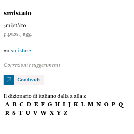
smistato
ṣmi
|
stà
|
to
p.pass., agg.
=>
smistare
Correzioni e suggerimenti
Condividi
Il dizionario di italiano dalla a alla z
A
B
C
D
E
F
G
H
I
J
K
L
M
N
O
P
Q
R
S
T
U
V
W
X
Y
Z