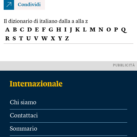
Condividi
Il dizionario di italiano dalla a alla z
A
B
C
D
E
F
G
H
I
J
K
L
M
N
O
P
Q
R
S
T
U
V
W
X
Y
Z
PUBBLICITÀ
Chi siamo
Contattaci
Sommario