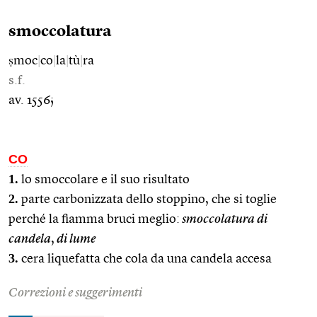
smoccolatura
ṣmoc
|
co
|
la
|
tù
|
ra
s.f.
av. 1556;
CO
1.
lo smoccolare e il suo risultato
2.
parte carbonizzata dello stoppino, che si toglie
perché la fiamma bruci meglio:
smoccolatura di
candela
,
di lume
3.
cera liquefatta che cola da una candela accesa
Correzioni e suggerimenti