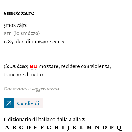
smozzare
ṣmoz
|
zà
|
re
v.tr. (io smózzo)
1585; der. di mozzare con s-.
BU
(
io ṣmòzzo
)
mozzare, recidere con violenza,
tranciare di netto
Correzioni e suggerimenti
Condividi
Il dizionario di italiano dalla a alla z
A
B
C
D
E
F
G
H
I
J
K
L
M
N
O
P
Q