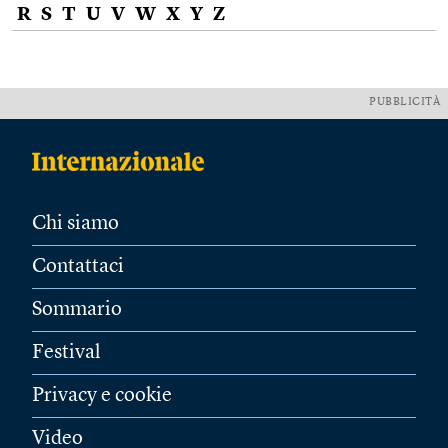
R
S
T
U
V
W
X
Y
Z
PUBBLICITÀ
Chi siamo
Contattaci
Sommario
Festival
Privacy e cookie
Video