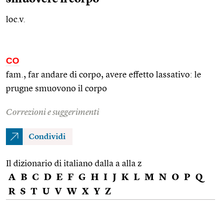
loc.v.
CO
fam., far andare di corpo, avere effetto lassativo: le
prugne smuovono il corpo
Correzioni e suggerimenti
Condividi
Il dizionario di italiano dalla a alla z
A
B
C
D
E
F
G
H
I
J
K
L
M
N
O
P
Q
R
S
T
U
V
W
X
Y
Z