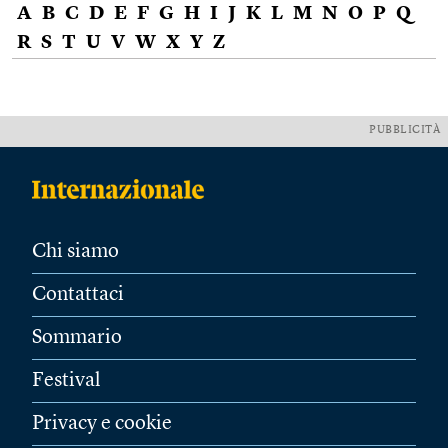
A
B
C
D
E
F
G
H
I
J
K
L
M
N
O
P
Q
R
S
T
U
V
W
X
Y
Z
PUBBLICITÀ
Chi siamo
Contattaci
Sommario
Festival
Privacy e cookie