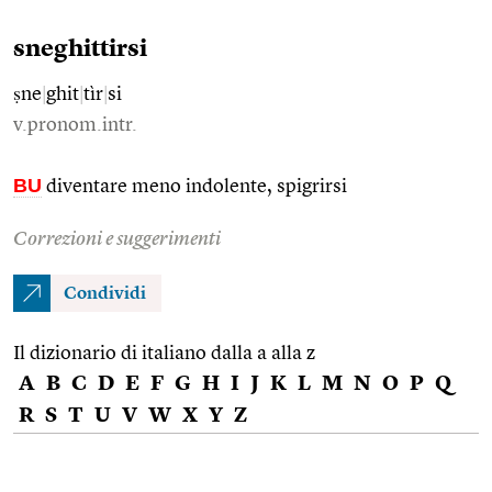
sneghittirsi
ṣne
|
ghit
|
tìr
|
si
v.pronom.intr.
BU
diventare meno indolente, spigrirsi
Correzioni e suggerimenti
Condividi
Il dizionario di italiano dalla a alla z
A
B
C
D
E
F
G
H
I
J
K
L
M
N
O
P
Q
R
S
T
U
V
W
X
Y
Z