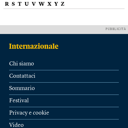
R
S
T
U
V
W
X
Y
Z
PUBBLICITÀ
Chi siamo
Contattaci
Sommario
Festival
Privacy e cookie
Video