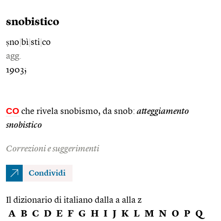
snobistico
ṣno
|
bì
|
sti
|
co
agg.
1903;
CO
che rivela snobismo, da snob:
atteggiamento
snobistico
Correzioni e suggerimenti
Condividi
Il dizionario di italiano dalla a alla z
A
B
C
D
E
F
G
H
I
J
K
L
M
N
O
P
Q