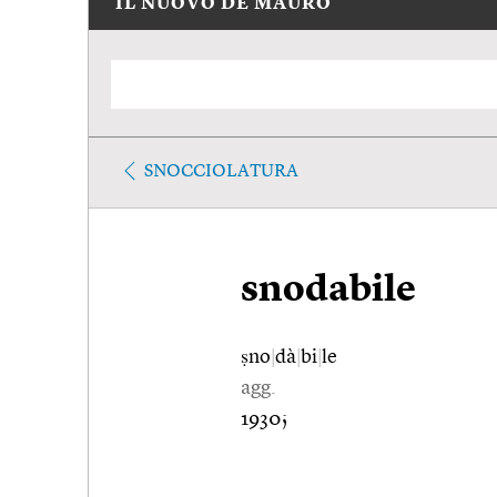
IL NUOVO DE MAURO
SNOCCIOLATURA
snodabile
ṣno
|
dà
|
bi
|
le
agg.
1930;