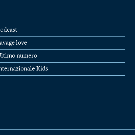
odcast
avage love
ltimo numero
nternazionale Kids