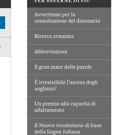
PER SAPERNE DI PIÙ
Avvertenze per la
consultazione del dizionario
A
Ricerca avanzata
Abbreviazioni
Il gran mare delle parole
È irresistibile l’ascesa degli
anglismi?
Un premio alla capacità di
adattamento
Il Nuovo vocabolario di base
della lingua italiana