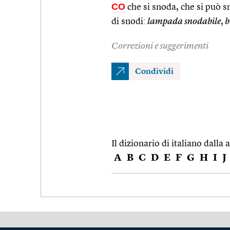
CO
che si snoda, che si può s
di snodi:
lampada snodabile
,
b
Correzioni e suggerimenti
Condividi
Il dizionario di italiano dalla a
A
B
C
D
E
F
G
H
I
J