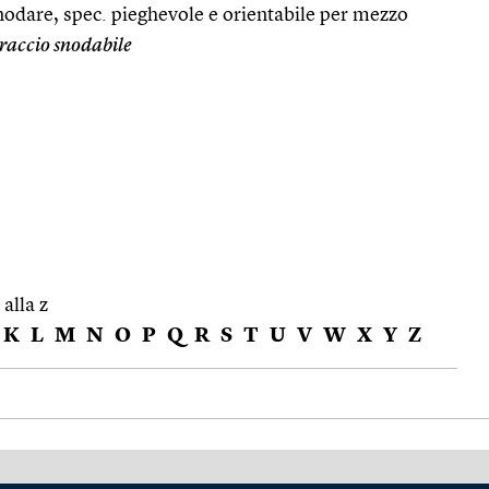
nodare, spec. pieghevole e orientabile per mezzo
raccio snodabile
 alla z
K
L
M
N
O
P
Q
R
S
T
U
V
W
X
Y
Z