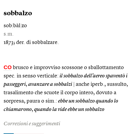
sobbalzo
sob
|
bàl
|
zo
s.m.
1873; der. di sobbalzare.
CO
brusco e improvviso scossone o sballottamento
spec. in senso verticale:
il sobbalzo dell’aereo spaventò i
passeggeri
,
avanzare a sobbalzi
|
anche iperb., sussulto,
trasalimento che scuote il corpo intero, dovuto a
sorpresa, paura o sim.:
ebbe un sobbalzo quando lo
chiamarono
,
quando la vide ebbe un sobbalzo
Correzioni e suggerimenti