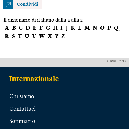
Condividi
Il dizionario di italiano dalla a alla z
A
B
C
D
E
F
G
H
I
J
K
L
M
N
O
P
Q
R
S
T
U
V
W
X
Y
Z
PUBBLICITÀ
Chi siamo
Contattaci
Sommario