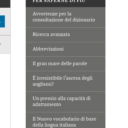
PER SAPERNE DI PIÙ
Avvertenze per la
consultazione del dizionario
A
Ricerca avanzata
Abbreviazioni
Il gran mare delle parole
È irresistibile l’ascesa degli
anglismi?
Un premio alla capacità di
adattamento
Il Nuovo vocabolario di base
della lingua italiana