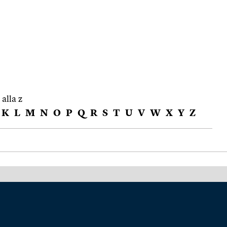
 alla z
K
L
M
N
O
P
Q
R
S
T
U
V
W
X
Y
Z