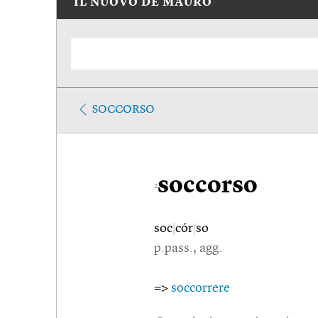
IL NUOVO DE MAURO
SOCCORSO
soccorso
2
soc
|
cór
|
so
p.pass., agg.
=>
soccorrere