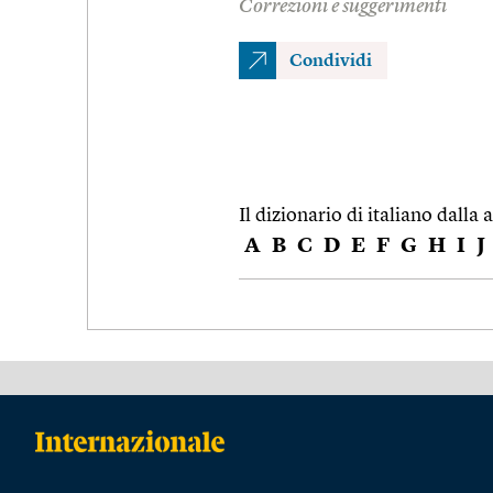
Correzioni e suggerimenti
Condividi
Il dizionario di italiano dalla a
A
B
C
D
E
F
G
H
I
J