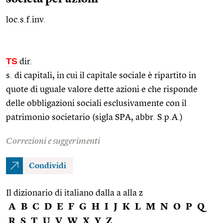
loc.s.f.inv.
TS
dir.
s. di capitali, in cui il capitale sociale è ripartito in
quote di uguale valore dette azioni e che risponde
delle obbligazioni sociali esclusivamente con il
patrimonio societario (sigla SPA,
abbr.
S.p.A.)
Correzioni e suggerimenti
Condividi
Il dizionario di italiano dalla a alla z
A
B
C
D
E
F
G
H
I
J
K
L
M
N
O
P
Q
R
S
T
U
V
W
X
Y
Z