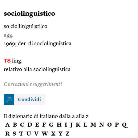
sociolinguistico
so
|
cio
|
lin
|
guì
|
sti
|
co
agg.
1969; der. di sociolinguistica.
TS
ling.
relativo alla sociolinguistica
Correzioni e suggerimenti
Condividi
Il dizionario di italiano dalla a alla z
A
B
C
D
E
F
G
H
I
J
K
L
M
N
O
P
Q
R
S
T
U
V
W
X
Y
Z