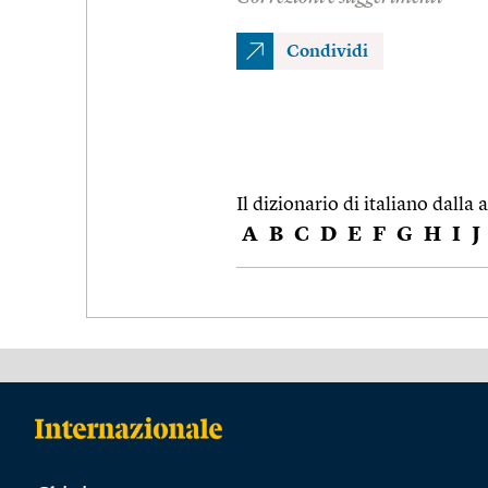
Condividi
Il dizionario di italiano dalla a
A
B
C
D
E
F
G
H
I
J