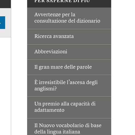
PER SAPERNE DI PIÙ
Avvertenze per la
consultazione del dizionario
A
Ricerca avanzata
Abbreviazioni
Il gran mare delle parole
È irresistibile l’ascesa degli
anglismi?
Un premio alla capacità di
adattamento
Il Nuovo vocabolario di base
della lingua italiana