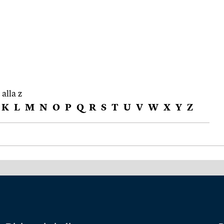
 alla z
K
L
M
N
O
P
Q
R
S
T
U
V
W
X
Y
Z