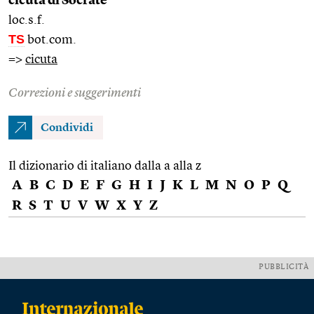
cicuta di Socrate
loc.s.f.
TS
bot.com.
=>
cicuta
Correzioni e suggerimenti
Condividi
Il dizionario di italiano dalla a alla z
A
B
C
D
E
F
G
H
I
J
K
L
M
N
O
P
Q
R
S
T
U
V
W
X
Y
Z
PUBBLICITÀ