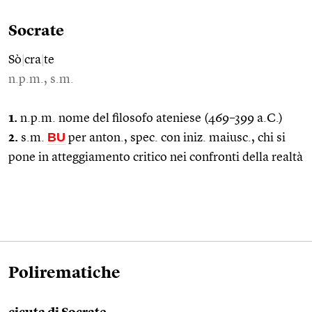
Socrate
Sò
|
cra
|
te
n.p.m., s.m.
1.
n.p.m. nome del filosofo ateniese (469–399 a.C.)
BU
2.
s.m.
per anton., spec. con iniz. maiusc., chi si
pone in atteggiamento critico nei confronti della realtà
Polirematiche