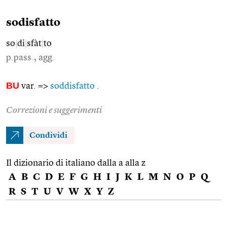
sodisfatto
so
|
di
|
sfàt
|
to
p.pass., agg.
BU
var. =>
soddisfatto
.
Correzioni e suggerimenti
Condividi
Il dizionario di italiano dalla a alla z
A
B
C
D
E
F
G
H
I
J
K
L
M
N
O
P
Q
R
S
T
U
V
W
X
Y
Z