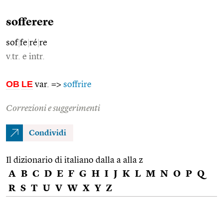
sofferere
sof
|
fe
|
ré
|
re
v.tr. e intr.
OB
LE
var. =>
soffrire
Correzioni e suggerimenti
Condividi
Il dizionario di italiano dalla a alla z
A
B
C
D
E
F
G
H
I
J
K
L
M
N
O
P
Q
R
S
T
U
V
W
X
Y
Z