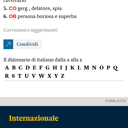
ravvivarlo
5.
CO
gerg., delatore, spia
6.
OB
persona boriosa e superba
Correzioni e suggerimenti
Condividi
Il dizionario di italiano dalla a alla z
A
B
C
D
E
F
G
H
I
J
K
L
M
N
O
P
Q
R
S
T
U
V
W
X
Y
Z
PUBBLICITÀ