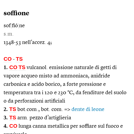
soffione
sof
|
fió
|
ne
s.m.
1348-53 nell'accez. 4;
CO
TS
-
1.
CO
TS
vulcanol. emissione naturale di getti di
vapore acqueo misto ad ammoniaca, anidride
carbonica e acido borico, a forte pressione e
temperatura tra i 120 e 230 °C, da fenditure del suolo
o da perforazioni artificiali
2.
TS
bot.com., bot. com. =>
dente di leone
3.
TS
arm. pezzo d’artiglieria
4.
CO
lunga canna metallica per soffiare sul fuoco e