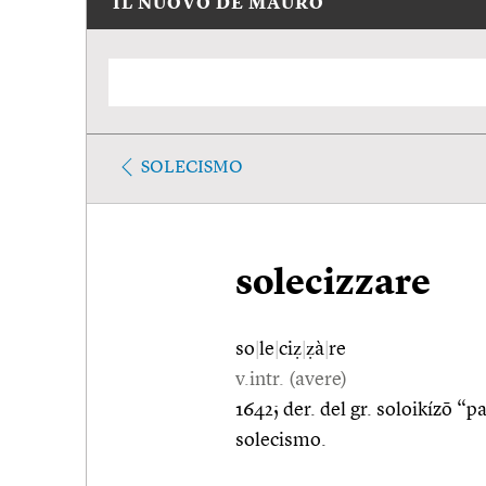
IL NUOVO DE MAURO
SOLECISMO
solecizzare
so
|
le
|
ciẓ
|
ẓà
|
re
v.intr. (avere)
1642; der. del gr. soloikízō “
solecismo.