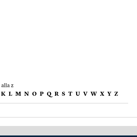
 alla z
K
L
M
N
O
P
Q
R
S
T
U
V
W
X
Y
Z