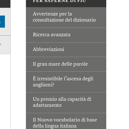
PER SAPERNE DI PIÙ
Avvertenze per la
consultazione del dizionario
A
Ricerca avanzata
Abbreviazioni
Il gran mare delle parole
È irresistibile l’ascesa degli
anglismi?
Un premio alla capacità di
adattamento
Il Nuovo vocabolario di base
della lingua italiana