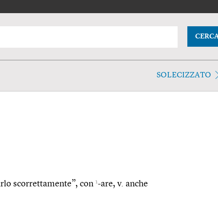
CERC
SOLECIZZATO
1
parlo scorrettamente”, con
-are, v. anche