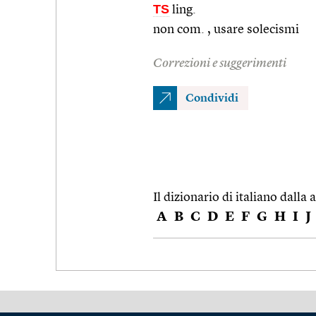
TS
ling.
non com. , usare solecismi
Correzioni e suggerimenti
Condividi
Il dizionario di italiano dalla a
A
B
C
D
E
F
G
H
I
J