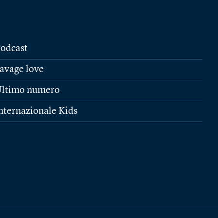
odcast
avage love
ltimo numero
nternazionale Kids