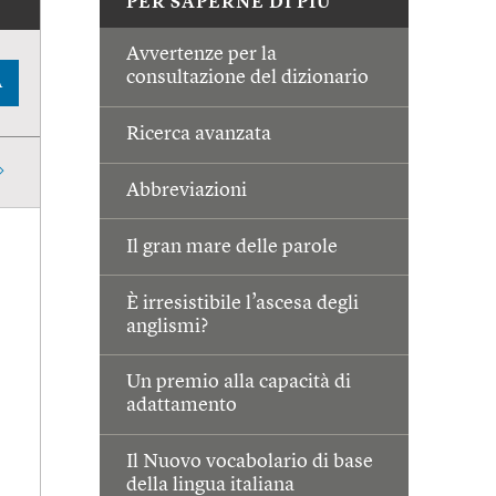
PER SAPERNE DI PIÙ
Avvertenze per la
consultazione del dizionario
A
Ricerca avanzata
Abbreviazioni
Il gran mare delle parole
È irresistibile l’ascesa degli
anglismi?
Un premio alla capacità di
adattamento
Il Nuovo vocabolario di base
della lingua italiana