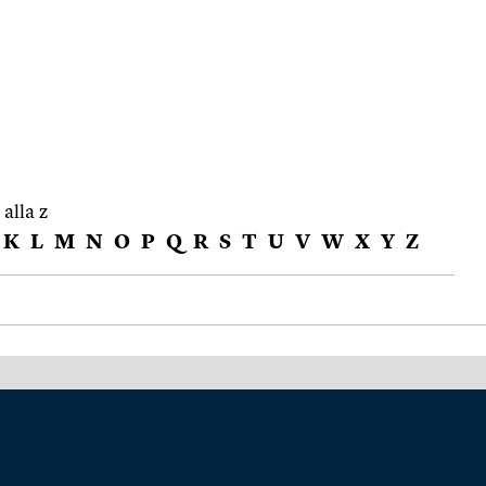
 alla z
K
L
M
N
O
P
Q
R
S
T
U
V
W
X
Y
Z