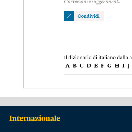
Correzioni e suggerimenti
Condividi
Il dizionario di italiano dalla a
A
B
C
D
E
F
G
H
I
J