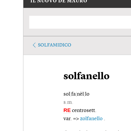
IL NUOVO DE MAURO
SOLFAMIDICO
solfanello
sol
|
fa
|
nèl
|
lo
s.m.
RE
centrosett.
var. =>
zolfanello
.