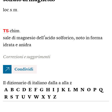
loc.s.m.
TS
chim.
sale di magnesio dell’acido solforico, noto in forma
idrata e anidra
Correzioni e suggerimenti
Condividi
Il dizionario di italiano dalla a alla z
A
B
C
D
E
F
G
H
I
J
K
L
M
N
O
P
Q
R
S
T
U
V
W
X
Y
Z