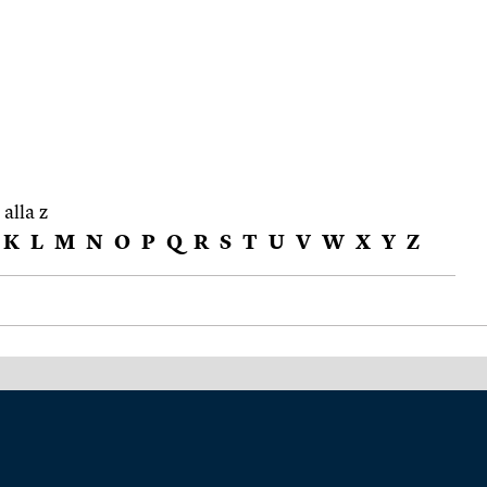
 alla z
K
L
M
N
O
P
Q
R
S
T
U
V
W
X
Y
Z