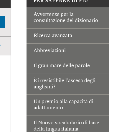
PER SAPERNE DI PIÙ
Avvertenze per la
consultazione del dizionario
A
Ricerca avanzata
Abbreviazioni
Il gran mare delle parole
È irresistibile l’ascesa degli
anglismi?
Un premio alla capacità di
adattamento
Il Nuovo vocabolario di base
della lingua italiana