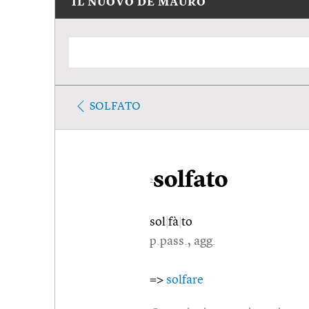
IL NUOVO DE MAURO
SOLFATO
solfato
2
sol
|
fà
|
to
p.pass., agg.
=>
solfare