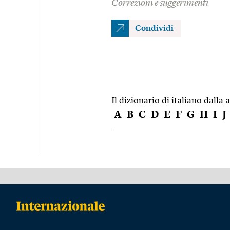
Correzioni e suggerimenti
Condividi
Il dizionario di italiano dalla a
A
B
C
D
E
F
G
H
I
J