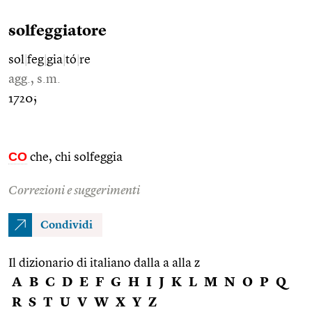
solfeggiatore
sol
|
feg
|
gia
|
tó
|
re
agg., s.m.
1720;
CO
che, chi solfeggia
Correzioni e suggerimenti
Condividi
Il dizionario di italiano dalla a alla z
A
B
C
D
E
F
G
H
I
J
K
L
M
N
O
P
Q
R
S
T
U
V
W
X
Y
Z