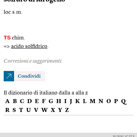
loc.s.m.
TS
chim.
=>
acido solfidrico
.
Correzioni e suggerimenti
Condividi
Il dizionario di italiano dalla a alla z
A
B
C
D
E
F
G
H
I
J
K
L
M
N
O
P
Q
R
S
T
U
V
W
X
Y
Z