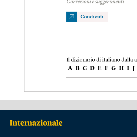
Correzioni e suggerimenti
Condividi
Il dizionario di italiano dalla a
A
B
C
D
E
F
G
H
I
J