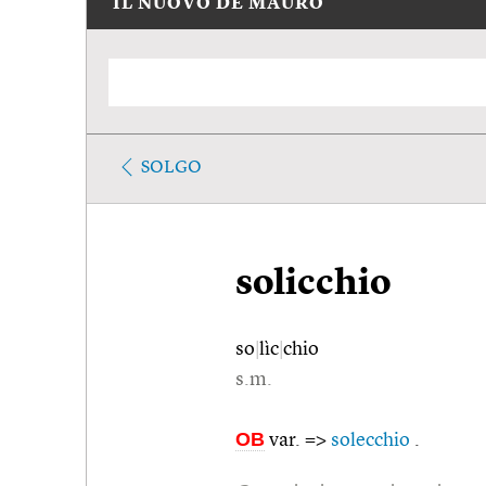
IL NUOVO DE MAURO
SOLGO
solicchio
so
|
lìc
|
chio
s.m.
OB
var. =>
solecchio
.