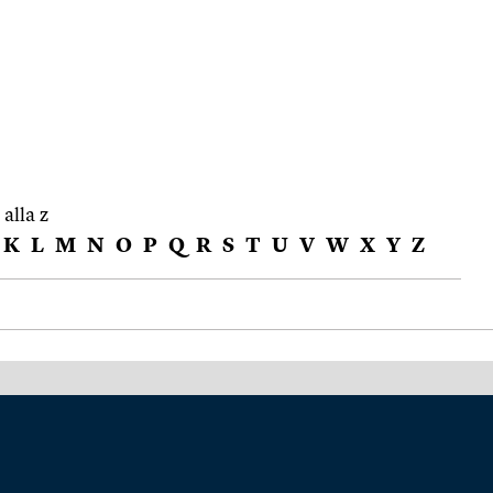
 alla z
K
L
M
N
O
P
Q
R
S
T
U
V
W
X
Y
Z