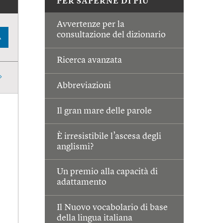
PER SAPERNE DI PIÙ
Avvertenze per la
consultazione del dizionario
A
Ricerca avanzata
Abbreviazioni
Il gran mare delle parole
È irresistibile l’ascesa degli
anglismi?
Un premio alla capacità di
adattamento
Il Nuovo vocabolario di base
della lingua italiana