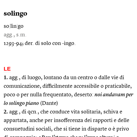
solingo
so
|
lìn
|
go
agg., s.m.
1293-94; der. di solo con -ingo.
LE
1.
agg., di luogo, lontano da un centro o dalle vie di
comunicazione, difficilmente accessibile o praticabile,
poco o per nulla frequentato, deserto:
noi andavam per
lo solingo piano
(Dante)
2.
agg., di qcn., che conduce vita solitaria, schiva e
appartata, anche per insofferenza dei rapporti e delle
consuetudini sociali, che si tiene in disparte o è privo