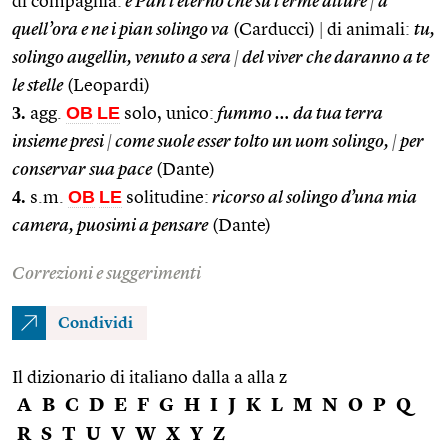
di compagnia:
e Pan l’eterno che su l’erme alture
|
a
quell’ora e ne i pian solingo va
(Carducci)
|
di animali:
tu,
solingo augellin, venuto a sera
|
del viver che daranno a te
le stelle
(Leopardi)
3.
OB
LE
agg.
solo, unico:
fummo … da tua terra
insieme presi
|
come suole esser tolto un uom solingo,
|
per
conservar sua pace
(Dante)
4.
OB
LE
s.m.
solitudine:
ricorso al solingo d’una mia
camera, puosimi a pensare
(Dante)
Correzioni e suggerimenti
Condividi
Il dizionario di italiano dalla a alla z
A
B
C
D
E
F
G
H
I
J
K
L
M
N
O
P
Q
R
S
T
U
V
W
X
Y
Z