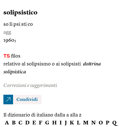
solipsistico
so
|
li
|
psì
|
sti
|
co
agg.
1960;
TS
filos.
relativo al solipsismo o ai solipsisti:
dottrina
solipsistica
Correzioni e suggerimenti
Condividi
Il dizionario di italiano dalla a alla z
A
B
C
D
E
F
G
H
I
J
K
L
M
N
O
P
Q