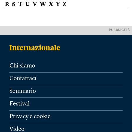
R
S
T
U
V
W
X
Y
Z
PUBBLICITÀ
Chi siamo
Contattaci
Sommario
Festival
Privacy e cookie
Video