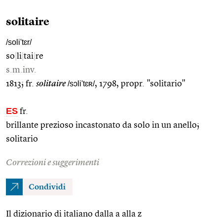
solitaire
/soli'tɛr/
so
|
li
|
tai
|
re
s.m.inv.
1813; fr.
solitaire
/sɔli'tɛʀ/
, 1798, propr. "solitario"
ES
fr.
brillante prezioso incastonato da solo in un anello;
solitario
Correzioni e suggerimenti
Condividi
Il dizionario di italiano dalla a alla z