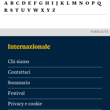
A
B
C
D
E
F
G
H
I
J
K
L
M
N
O
P
Q
R
S
T
U
V
W
X
Y
Z
PUBBLICITÀ
Chi siamo
Contattaci
Sommario
Festival
Privacy e cookie