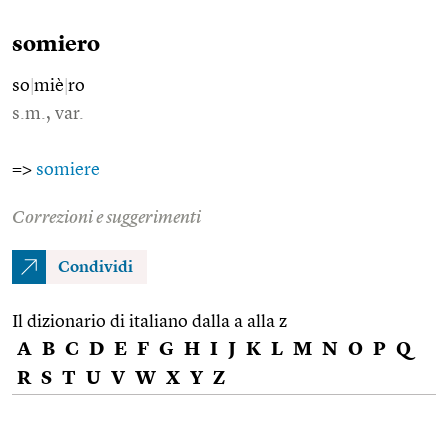
somiero
so
|
miè
|
ro
s.m., var.
=>
somiere
Correzioni e suggerimenti
Condividi
Il dizionario di italiano dalla a alla z
A
B
C
D
E
F
G
H
I
J
K
L
M
N
O
P
Q
R
S
T
U
V
W
X
Y
Z