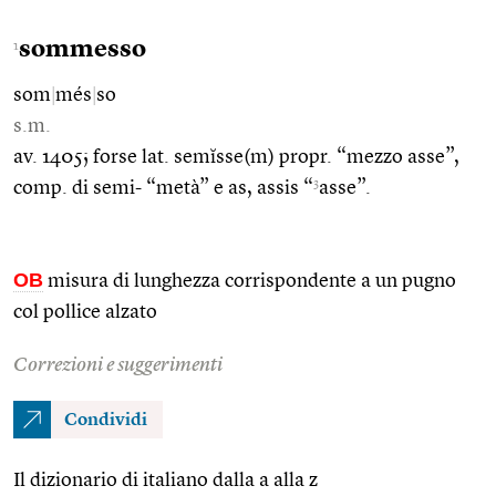
sommesso
1
som
|
més
|
so
s.m.
av. 1405; forse lat. semĭsse(m) propr. “mezzo asse”,
3
comp. di semi- “metà” e as, assis “
asse”.
OB
misura di lunghezza corrispondente a un pugno
col pollice alzato
Correzioni e suggerimenti
Condividi
Il dizionario di italiano dalla a alla z