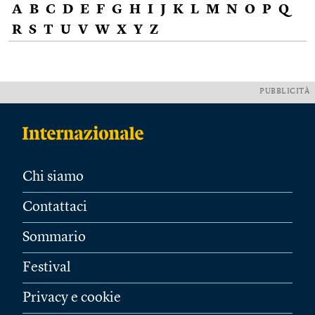
A
B
C
D
E
F
G
H
I
J
K
L
M
N
O
P
Q
R
S
T
U
V
W
X
Y
Z
PUBBLICITÀ
Chi siamo
Contattaci
Sommario
Festival
Privacy e cookie