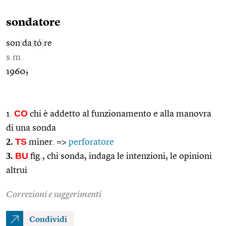
sondatore
son
|
da
|
tó
|
re
s.m.
1960;
CO
1.
chi è addetto al funzionamento e alla manovra
di una sonda
2.
TS
miner. =>
perforatore
3.
BU
fig., chi sonda, indaga le intenzioni, le opinioni
altrui
Correzioni e suggerimenti
Condividi