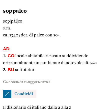
soppalco
sop
|
pàl
|
co
s.m.
ca. 1340; der. di palco con so-.
AD
1.
CO
locale abitabile ricavato suddividendo
orizzontalmente un ambiente di notevole altezza
2.
BU
sottotetto
Correzioni e suggerimenti
Condividi
Il dizionario di italiano dalla a alla z