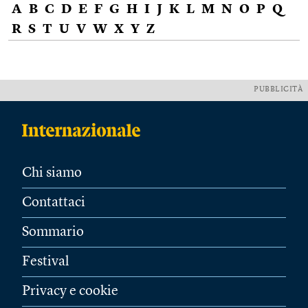
A
B
C
D
E
F
G
H
I
J
K
L
M
N
O
P
Q
R
S
T
U
V
W
X
Y
Z
PUBBLICITÀ
Chi siamo
Contattaci
Sommario
Festival
Privacy e cookie