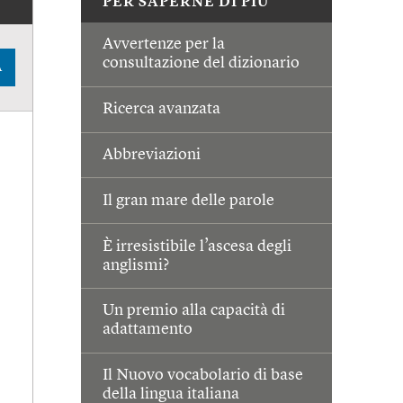
PER SAPERNE DI PIÙ
Avvertenze per la
consultazione del dizionario
A
Ricerca avanzata
Abbreviazioni
Il gran mare delle parole
È irresistibile l’ascesa degli
anglismi?
Un premio alla capacità di
adattamento
Il Nuovo vocabolario di base
della lingua italiana