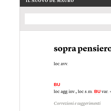
IL NUOVO DE MAURO
sopra pensier
loc.avv.
BU
BU
loc.agg.inv.,
loc.s.m.
var.
Correzioni e suggerimenti