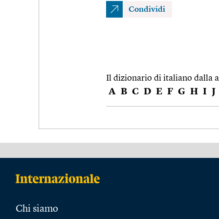
Condividi
Il dizionario di italiano dalla a
A
B
C
D
E
F
G
H
I
J
Chi siamo