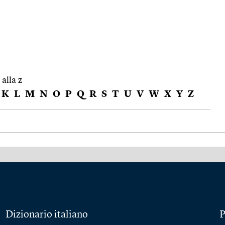
 alla z
K
L
M
N
O
P
Q
R
S
T
U
V
W
X
Y
Z
Dizionario italiano
P