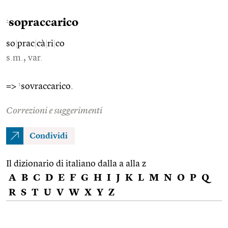
sopraccarico
2
so
|
prac
|
cà
|
ri
|
co
s.m., var.
1
=>
sovraccarico.
Correzioni e suggerimenti
Condividi
Il dizionario di italiano dalla a alla z
A
B
C
D
E
F
G
H
I
J
K
L
M
N
O
P
Q
R
S
T
U
V
W
X
Y
Z