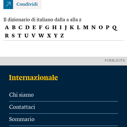
Condividi
Il dizionario di italiano dalla a alla z
A
B
C
D
E
F
G
H
I
J
K
L
M
N
O
P
Q
R
S
T
U
V
W
X
Y
Z
PUBBLICITÀ
Chi siamo
Contattaci
Sommario