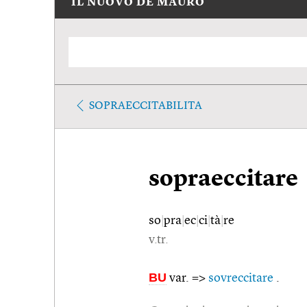
IL NUOVO DE MAURO
SOPRAECCITABILITA
sopraeccitare
so
|
pra
|
ec
|
ci
|
tà
|
re
v.tr.
BU
var. =>
sovreccitare
.