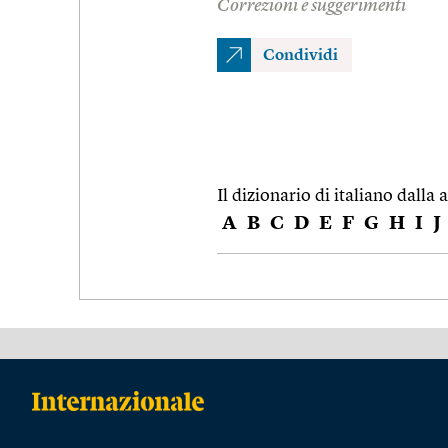
Correzioni e suggerimenti
Condividi
Il dizionario di italiano dalla a
A
B
C
D
E
F
G
H
I
J