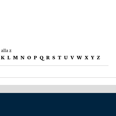
 alla z
K
L
M
N
O
P
Q
R
S
T
U
V
W
X
Y
Z