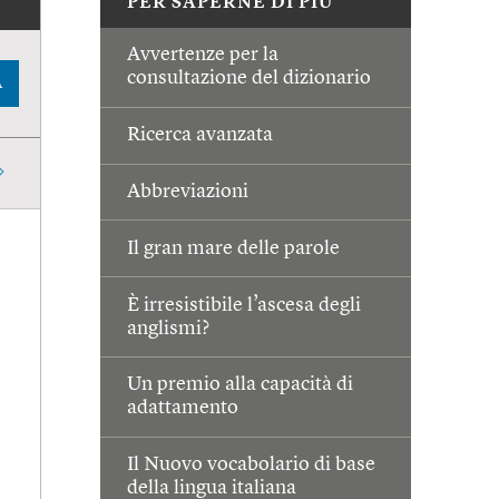
PER SAPERNE DI PIÙ
Avvertenze per la
consultazione del dizionario
A
Ricerca avanzata
Abbreviazioni
Il gran mare delle parole
È irresistibile l’ascesa degli
anglismi?
Un premio alla capacità di
adattamento
Il Nuovo vocabolario di base
della lingua italiana