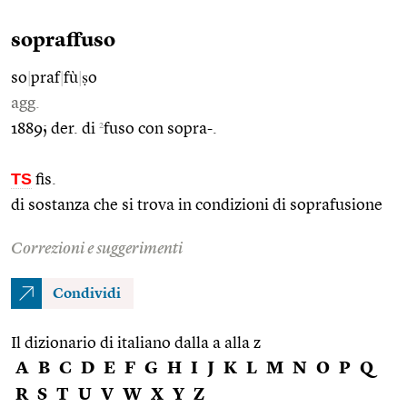
sopraffuso
so
|
praf
|
fù
|
ṣo
agg.
2
1889; der. di
fuso con sopra-.
TS
fis.
di sostanza che si trova in condizioni di soprafusione
Correzioni e suggerimenti
Condividi
Il dizionario di italiano dalla a alla z
A
B
C
D
E
F
G
H
I
J
K
L
M
N
O
P
Q
R
S
T
U
V
W
X
Y
Z