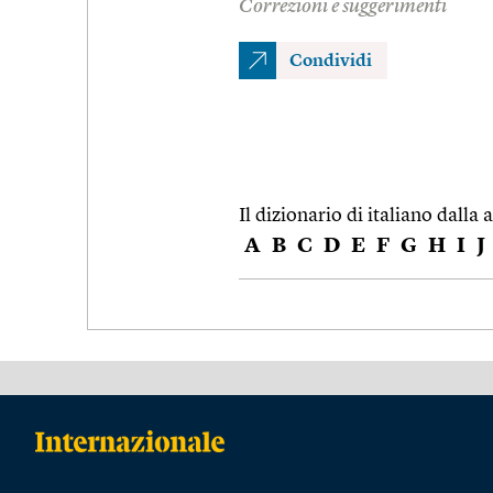
Correzioni e suggerimenti
Condividi
Il dizionario di italiano dalla a
A
B
C
D
E
F
G
H
I
J