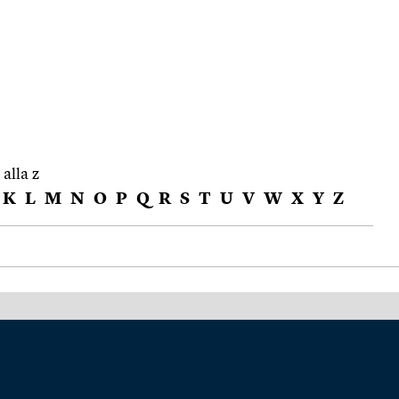
 alla z
K
L
M
N
O
P
Q
R
S
T
U
V
W
X
Y
Z