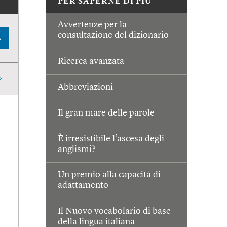
PER SAPERNE DI PIÙ
Avvertenze per la
consultazione del dizionario
A
Ricerca avanzata
Abbreviazioni
Il gran mare delle parole
È irresistibile l’ascesa degli
anglismi?
Un premio alla capacità di
adattamento
Il Nuovo vocabolario di base
della lingua italiana