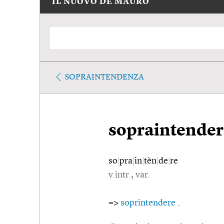
IL NUOVO DE MAURO
SOPRAINTENDENZA
sopraintender
so
|
pra
|
in
|
tèn
|
de
|
re
v.intr., var.
=>
soprintendere
.