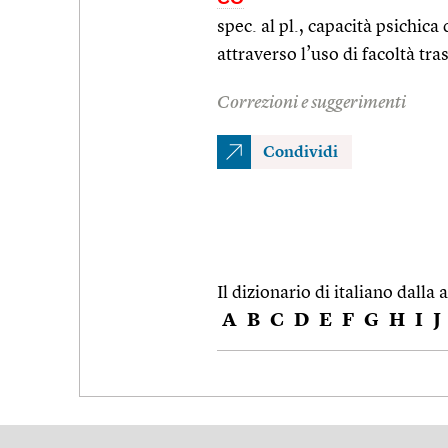
spec. al pl., capacità psichic
attraverso l’uso di facoltà tr
Correzioni e suggerimenti
Condividi
Il dizionario di italiano dalla a
A
B
C
D
E
F
G
H
I
J