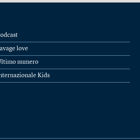
odcast
avage love
ltimo numero
nternazionale Kids