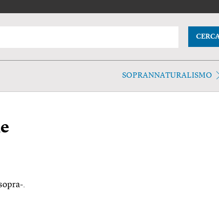
CERC
SOPRANNATURALISMO
le
sopra-.