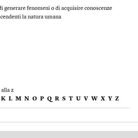
a di generare fenomeni o di acquisire conoscenze
ascendenti la natura umana
 alla z
K
L
M
N
O
P
Q
R
S
T
U
V
W
X
Y
Z