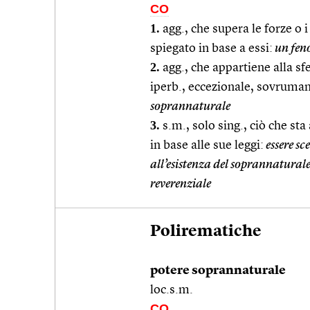
CO
1.
agg., che supera le forze o 
spiegato in base a essi:
un fen
2.
agg., che appartiene alla sfe
iperb., eccezionale, sovruma
soprannaturale
3.
s.m., solo sing., ciò che sta
in base alle sue leggi:
essere sc
all’esistenza del soprannatural
reverenziale
Polirematiche
potere soprannaturale
loc.s.m.
CO