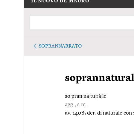
IL NUOVO DE MAURO
SOPRANNARRATO
soprannatura
so
|
pran
|
na
|
tu
|
rà
|
le
agg., s.m.
av. 1406; der. di naturale con 