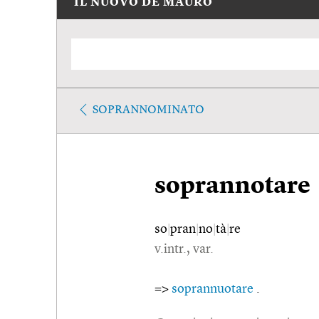
IL NUOVO DE MAURO
SOPRANNOMINATO
soprannotare
so
|
pran
|
no
|
tà
|
re
v.intr., var.
=>
soprannuotare
.