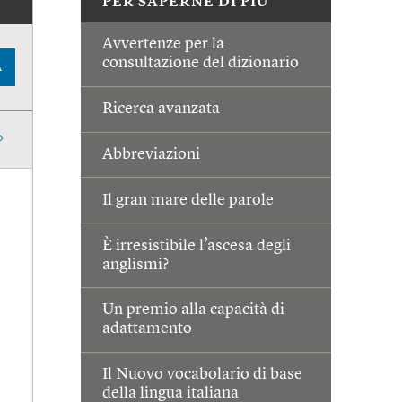
PER SAPERNE DI PIÙ
Avvertenze per la
consultazione del dizionario
A
Ricerca avanzata
Abbreviazioni
Il gran mare delle parole
È irresistibile l’ascesa degli
anglismi?
Un premio alla capacità di
adattamento
Il Nuovo vocabolario di base
della lingua italiana