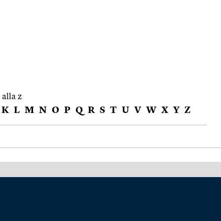
 alla z
K
L
M
N
O
P
Q
R
S
T
U
V
W
X
Y
Z