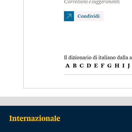
Correzioni e suggerimenti
Condividi
Il dizionario di italiano dalla a
A
B
C
D
E
F
G
H
I
J