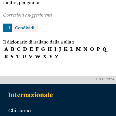
inoltre, per giunta.
Correzioni e suggerimenti
Condividi
Il dizionario di italiano dalla a alla z
A
B
C
D
E
F
G
H
I
J
K
L
M
N
O
P
Q
R
S
T
U
V
W
X
Y
Z
PUBBLICITÀ
Chi siamo