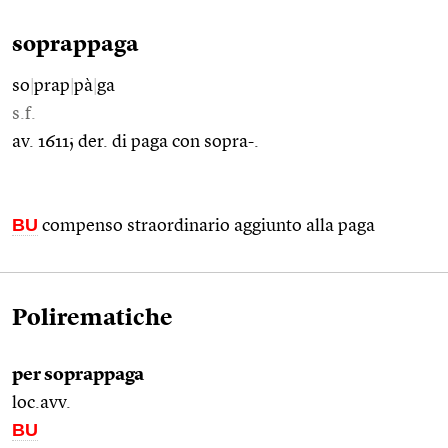
soprappaga
so
|
prap
|
pà
|
ga
s.f.
av. 1611; der. di paga con sopra-.
BU
compenso straordinario aggiunto alla paga
Polirematiche
per soprappaga
loc.avv.
BU