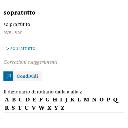
sopratutto
so
|
pra
|
tùt
|
to
avv., var.
=>
soprattutto
.
Correzioni e suggerimenti
Condividi
Il dizionario di italiano dalla a alla z
A
B
C
D
E
F
G
H
I
J
K
L
M
N
O
P
Q
R
S
T
U
V
W
X
Y
Z