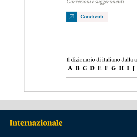
Correzioni e suggerimenti
Condividi
Il dizionario di italiano dalla a
A
B
C
D
E
F
G
H
I
J