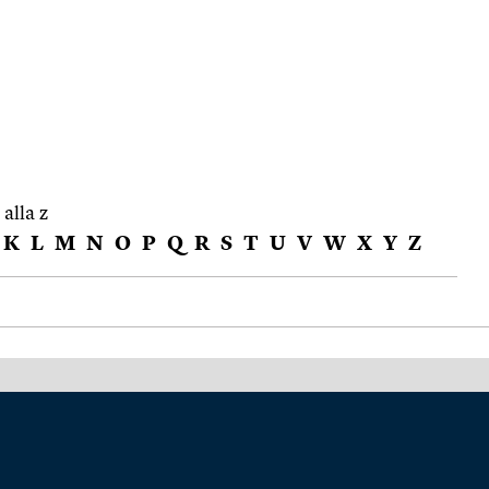
 alla z
K
L
M
N
O
P
Q
R
S
T
U
V
W
X
Y
Z