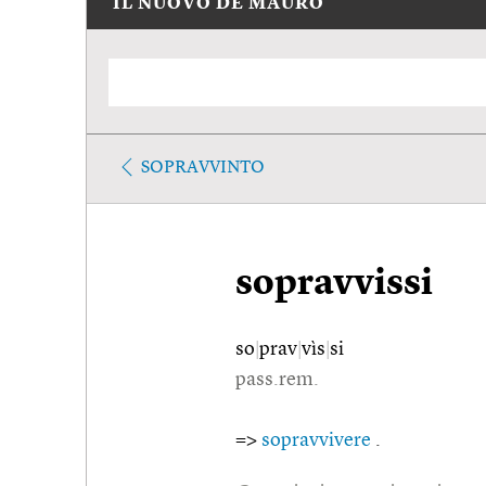
IL NUOVO DE MAURO
SOPRAVVINTO
sopravvissi
so
|
prav
|
vìs
|
si
pass.rem.
=>
sopravvivere
.