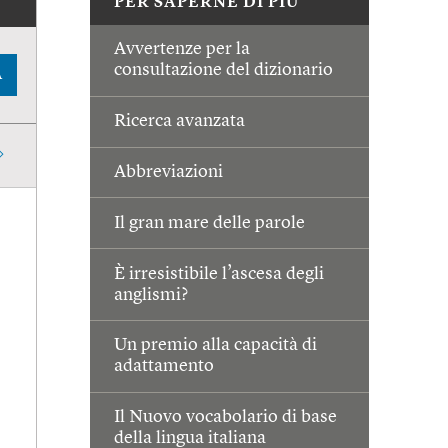
PER SAPERNE DI PIÙ
Avvertenze per la
consultazione del dizionario
A
Ricerca avanzata
Abbreviazioni
Il gran mare delle parole
È irresistibile l’ascesa degli
anglismi?
Un premio alla capacità di
adattamento
Il Nuovo vocabolario di base
della lingua italiana